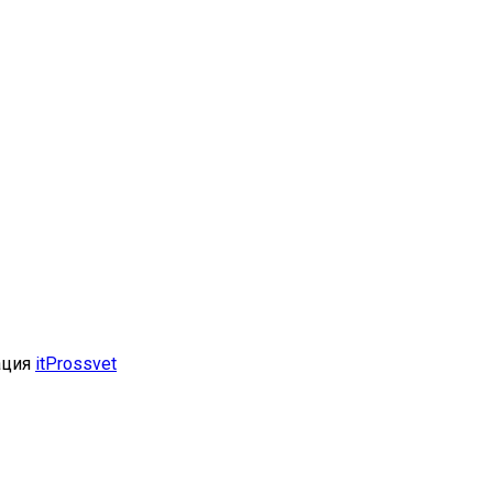
ация
itProssvet