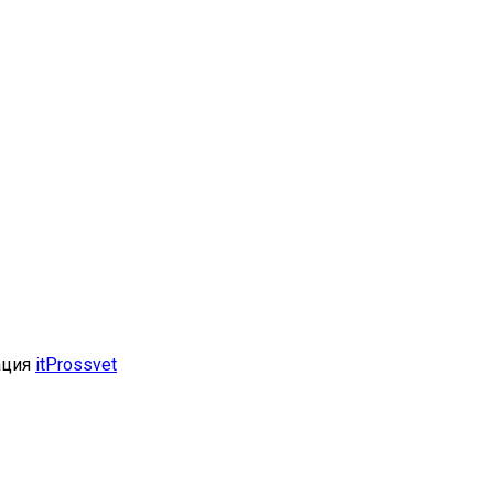
ация
itProssvet