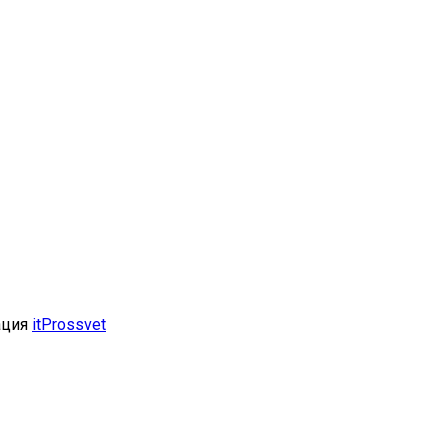
ация
itProssvet