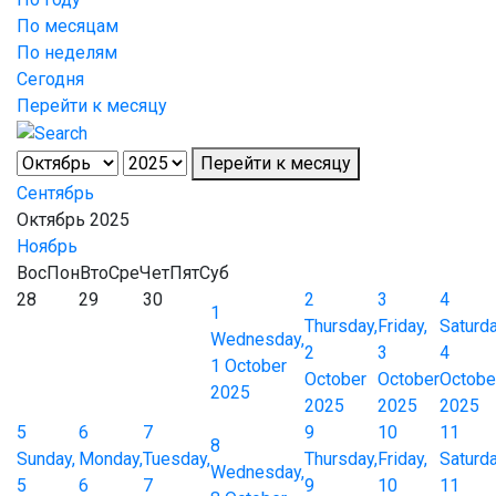
По месяцам
По неделям
Сегодня
Перейти к месяцу
Перейти к месяцу
Сентябрь
Октябрь 2025
Ноябрь
Вос
Пон
Вто
Сре
Чет
Пят
Суб
28
29
30
2
3
4
1
Thursday,
Friday,
Saturda
Wednesday,
2
3
4
1 October
October
October
Octobe
2025
2025
2025
2025
5
6
7
9
10
11
8
Sunday,
Monday,
Tuesday,
Thursday,
Friday,
Saturda
Wednesday,
5
6
7
9
10
11